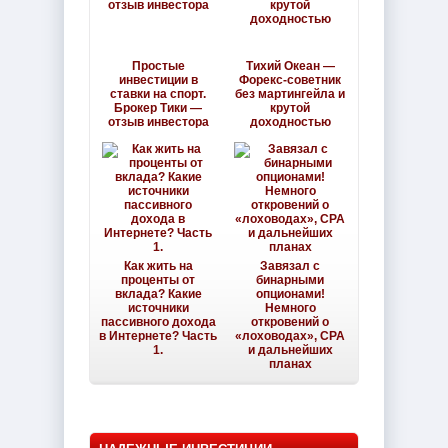
Простые
Тихий Океан —
инвестиции в
Форекс-советник
ставки на спорт.
без мартингейла и
Брокер Тики —
крутой
отзыв инвестора
доходностью
Как жить на
Завязал с
проценты от
бинарными
вклада? Какие
опционами!
источники
Немного
пассивного дохода
откровений о
в Интернете? Часть
«лоховодах», CPA
1.
и дальнейших
планах