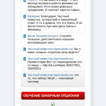
FedorA
: Что вы имеете в виду? Я за 2
месяца косяков в работе финмакс не
обнаружил. Хотя искал довольно
придирчиво. И саппорт один из самых...
Валерия
: Благодарю, Частный
инвестор, за короткий и лаконичный
ответ. А то я думала, что это буксы. И не
могла понять при чем здесь буксы к
Финмаксу.
Женя Лазарев (norjen)
: Спасибо
большое, действительно хорошее
всплывающее окно.
Частный инвестор (speculantu.ru)
: Вы о
каких «новых» опционах речь ведете?
Частный инвестор (speculantu.ru)
:
Приветствую! Вот тут периодически что-
то пишу — http://vk.com/topic-85827002_
35855914
Частный инвестор (speculantu.ru)
: это
то, что сейчас Skryll — платежная
система
ОБУЧЕНИЕ БИНАРНЫМ ОПЦИОНАМ