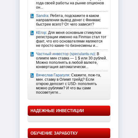
года своей работы на рынке опционов
он...
Sandra
: Ребята, подскажите в каком
направлении вывод денег с Финмакс
быстрее всего? От чего зависит?
КЕгор
: Для меня основным стимулом
регистрации именно на Finmax стал тот
факт, что его основателями являются
не просто какие-то бизнесмены и...
Частный инвестор (speculantu.ru)
: В
олимпе мин ставка — 1 $ или 30 рублей.
Можно пополнять в любой валюте,
конвертация автоматически...
Вячеслав Гарагуля
: Скажите, пож-та,
мин. ставку в Олимп трейд? Если
открою депозит с USD- пополнять
можно рублями? И что вы сами
посоветуете...
НАДЕЖНЫЕ ИНВЕСТИЦИИ
ОБУЧЕНИЕ ЗАРАБОТКУ