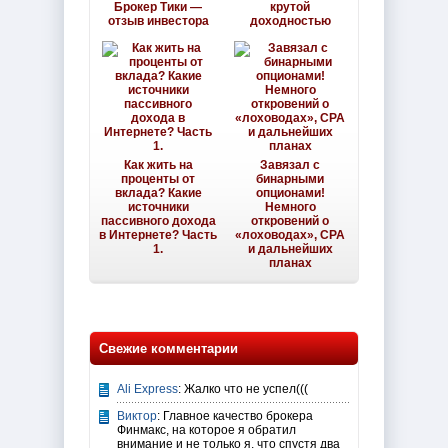
Брокер Тики —
крутой
отзыв инвестора
доходностью
Как жить на
Завязал с
проценты от
бинарными
вклада? Какие
опционами!
источники
Немного
пассивного дохода
откровений о
в Интернете? Часть
«лоховодах», CPA
1.
и дальнейших
планах
Свежие комментарии
Ali Express
: Жалко что не успел(((
Виктор
: Главное качество брокера
Финмакс, на которое я обратил
внимание и не только я, что спустя два