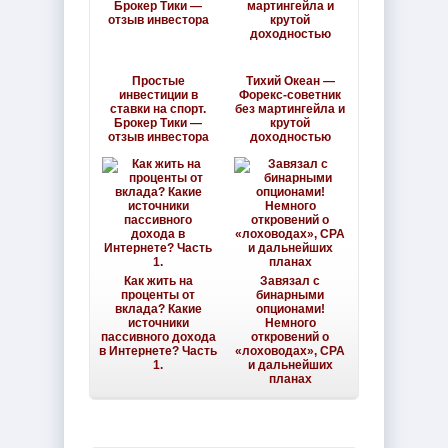
Простые
Тихий Океан —
инвестиции в
Форекс-советник
ставки на спорт.
без мартингейла и
Брокер Тики —
крутой
отзыв инвестора
доходностью
Как жить на
Завязал с
проценты от
бинарными
вклада? Какие
опционами!
источники
Немного
пассивного дохода
откровений о
в Интернете? Часть
«лоховодах», CPA
1.
и дальнейших
планах