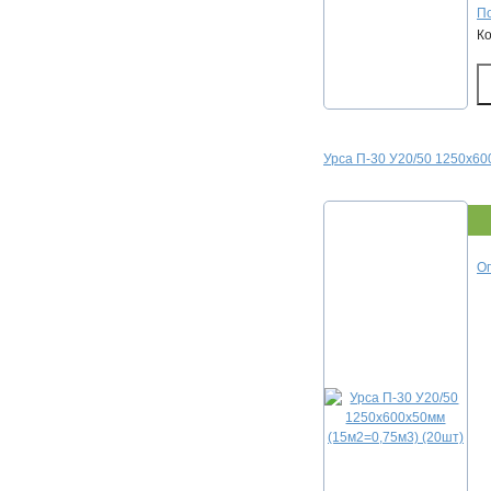
По
К
Урса П-30 У20/50 1250х60
Оп