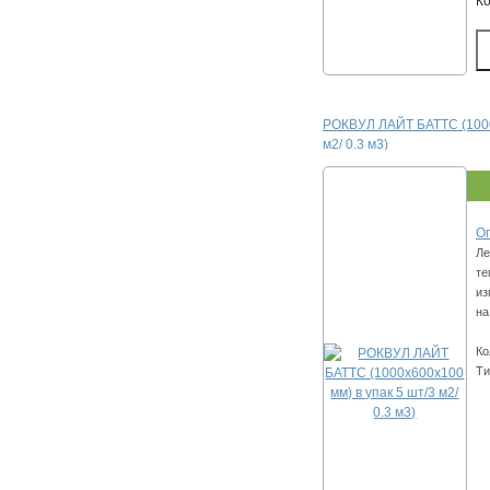
К
РОКВУЛ ЛАЙТ БАТТС (1000х
м2/ 0.3 м3)
Оп
Ле
те
из
на
Ко
Ти