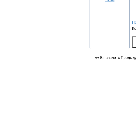
По
К
«« В начало
« Предыд