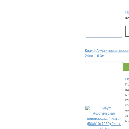
По
К
Кнауф Акустическая перег
24шт. 18,3м
Оп
Пр
на
ме
ко
ко
по
зв
ме