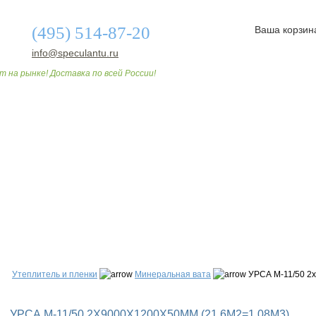
(495) 514-87-20
Ваша корзин
info@speculantu.ru
т на рынке! Доставка по всей России!
О МАГАЗИНЕ
ДОСТАВКА И ОПЛАТА
СТАТЬИ
Утеплитель и пленки
Минеральная вата
УРСА М-11/50 2х
УРСА М-11/50 2Х9000Х1200Х50ММ (21,6М2=1,08М3)