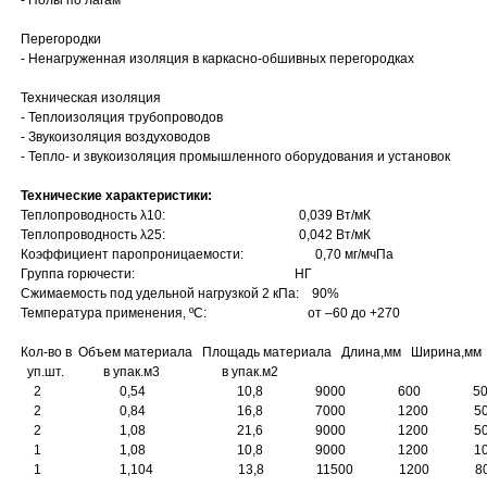
- Полы по лагам
Перегородки
- Ненагруженная изоляция в каркасно-обшивных перегородках
Техническая изоляция
- Теплоизоляция трубопроводов
- Звукоизоляция воздуховодов
- Тепло- и звукоизоляция промышленного оборудования и установок
Технические характеристики:
Теплопроводность λ10: 0,039 Вт/мК
Теплопроводность λ25: 0,042 Вт/мК
Коэффициент паропроницаемости: 0,70 мг/мчПа
Группа горючести: НГ
Сжимаемость под удельной нагрузкой 2 кПа: 90%
Температура применения, ºС: от –60 до +270
Кол-во в Объем материала Площадь материала Длина,мм Ширина,мм 
уп.шт. в упак.м3 в упак.м2
2 0,54 10,8 9000 600 
2 0,84 16,8 7000 1200 5
2 1,08 21,6 9000 1200 
1 1,08 10,8 9000 1200 10
1 1,104 13,8 11500 1200 8