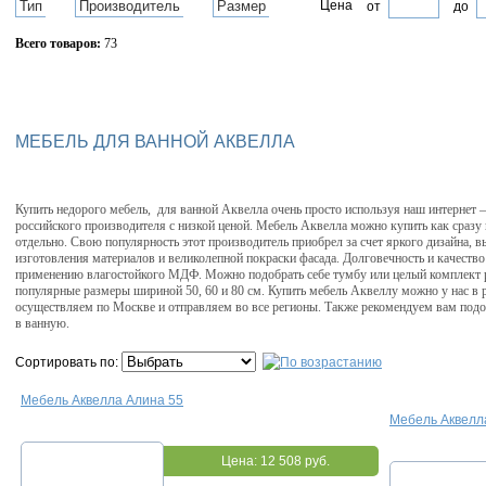
Тип
Производитель
Размер
Цена
от
до
Всего товаров:
73
Сбросить фильтр
МЕБЕЛЬ ДЛЯ ВАННОЙ АКВЕЛЛА
Купить недорого мебель, для ванной Аквелла очень просто используя наш интернет – 
российского производителя с низкой ценой. Мебель Аквелла можно купить как сразу 
отдельно. Свою популярность этот производитель приобрел за счет яркого дизайна,
изготовления материалов и великолепной покраски фасада. Долговечность и качество
применению влагостойкого МДФ. Можно подобрать себе тумбу или целый комплект р
популярные размеры шириной 50, 60 и 80 см. Купить мебель Аквеллу можно у нас в р
осуществляем по Москве и отправляем во все регионы. Также рекомендуем вам под
в ванную.
Сортировать по:
Мебель Аквелла Алина 55
Мебель Аквелл
Цена:
12 508 руб.