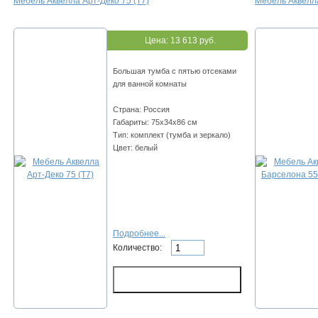
Мебель Аквелла Арт-Деко 75 (Т7)
Мебель Аквелла
Цена:
13 613 руб.
Большая тумба с пятью отсеками
для ванной комнаты
Страна: Россия
Габариты: 75х34х86 см
Тип: комплект (тумба и зеркало)
Цвет: белый
Подробнее...
Количество: