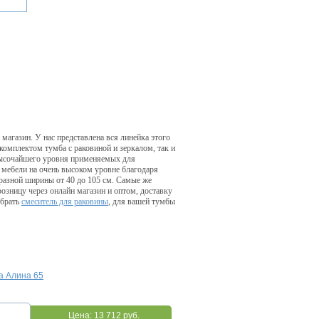
магазин. У нас представлена вся линейка этого
комплектом тумба с раковиной и зеркалом, так и
 высочайшего уровня применяемых для
 мебели на очень высоком уровне благодаря
азной ширины от 40 до 105 см. Самые же
озницу через онлайн магазин и оптом, доставку
обрать
смеситель для раковины
, для вашей тумбы
а Алина 65
Цена:
13 712 руб.