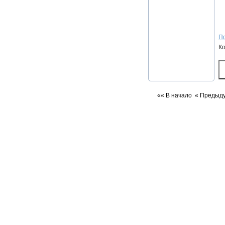
По
К
«« В начало
« Предыд