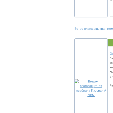
К
Ветро-влагозащитная мем
Оп
За
ко
вн
вы
ут
Ра