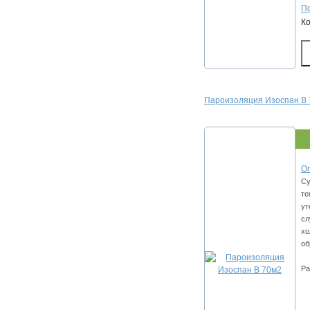
По
К
Пароизоляция Изоспан В
Оп
Су
те
ут
сл
хо
об
Ра