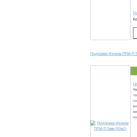
По
К
Подложка Изоком ППИ-П 5
Оп
Яв
те
со
вн
жи
по