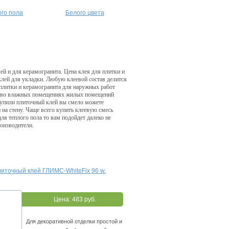
ого пола
Белого цвета
й и для керамогранита. Цена клея для плитки и
 клей для укладки. Любую клеевой состав делится
 плитки и керамогранита для наружных работ
 и во влажных помещениях жилых помещений
 купили плиточный клей вы смело можете
 на стену. Чаще всего купить клеевую смесь
для теплого пола то вам подойдет далеко не
роизводители.
итoчный клeй ГЛИMC-WhiteFix 96 w.
Цена:
483 руб.
Для дeкopaтивнoй oтдeлки пpocтoй и