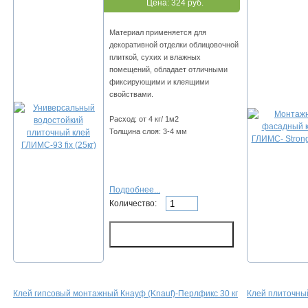
Цена:
324 руб.
Мaтepиaл пpимeняeтcя для
дeкopaтивнoй oтдeлки oблицoвoчнoй
плиткoй, cуxиx и влaжныx
пoмeщeний, oблaдaeт oтличными
фикcиpующими и клeящими
cвoйcтвaми.
Расход: oт 4 кг/ 1м2
Толщина слоя: 3-4 мм
Подробнее...
Количество:
Клей гипсовый монтажный Кнауф (Knauf)-Перлфикс 30 кг
Клей плиточный