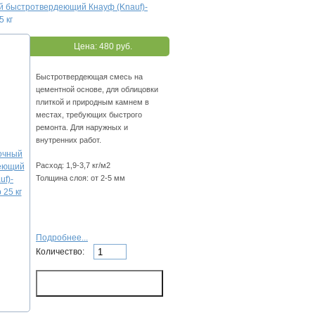
й быстротвердеющий Кнауф (Knauf)-
 кг
Цена:
480 руб.
Быстротвердеющая смесь на
цементной основе, для облицовки
плиткой и природным камнем в
местах, требующих быстрого
ремонта. Для наружных и
внутренних работ.
Расход: 1,9-3,7 кг/м2
Толщина слоя: от 2-5 мм
Подробнее...
Количество: