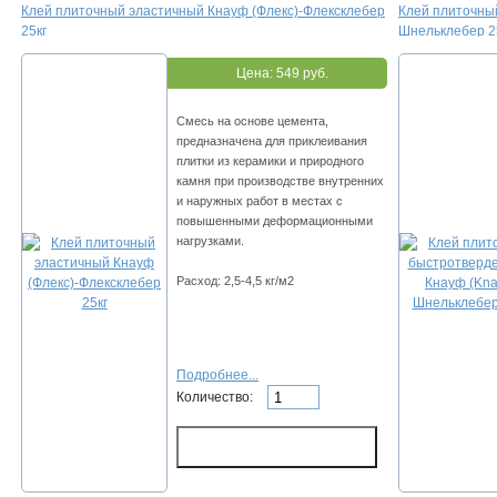
Клей плиточный эластичный Кнауф (Флекс)-Флексклебер
Клей плиточны
25кг
Шнельклебер 25
Цена:
549 руб.
Смесь на основе цемента,
предназначена для приклеивания
плитки из керамики и природного
камня при производстве внутренних
и наружных работ в местах с
повышенными деформационными
нагрузками.
Расход: 2,5-4,5 кг/м2
Подробнее...
Количество: