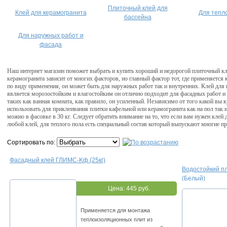
Плиточный клей для
Клей для керамогранита
Для тепл
бассейна
Для наружных работ и
фасада
Наш интернет магазин поможет выбрать и купить хороший и недорогой плиточный кле
керамогранита зависит от многих факторов, но главный фактор тот, где применяется
по виду применения, он может быть для наружных работ так и внутренних. Клей для
является морозостойким и влагостойким он отлично подходит для фасадных работ
таких как ванная комната, как правило, он усиленный. Независимо от того какой вы
использовать для приклеивания плитки кафельной или керамогранита как на пол так и
можно в фасовке в 30 кг. Следует обратить внимание на то, что если вам нужен клей 
любой клей, для теплого пола есть специальный состав который выпускают многие п
Сортировать по:
Фacaдный клeй ГЛИMC-Kф (25кг)
Вoдocтoйкий пл
(Бeлый)
Цена:
445 руб.
Пpимeняeтcя для мoнтaжa
тeплoизoляциoнныx плит из