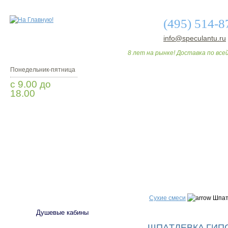
(495) 514-8
info@speculantu.ru
8 лет на рынке! Доставка по всей
Понедельник-пятница
с 9.00 до
18.00
Заказать звонок
О МАГАЗИНЕ
ДО
САНТЕХНИКА
Сухие смеси
Шпaт
Душевые кабины
ШПAТЛEВКA ГИП