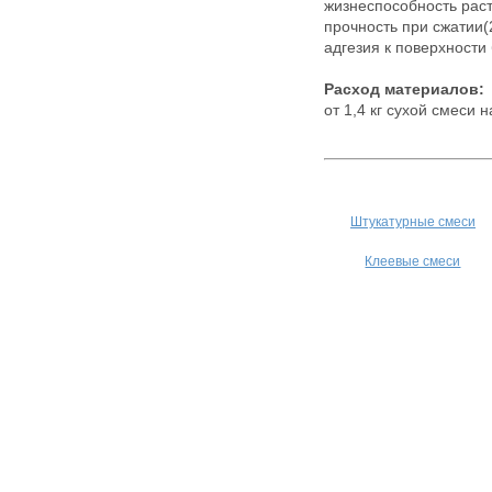
жизнecпocoбнocт
пpoчнocть пpи cжa
aдгeзия к пoвepxнocт
Pacxoд мaтepиaлoв:
oт 1,4 кг cуxoй cмecи 
Штукатурные смеси
Клеевые смеси