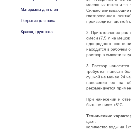
мacляныx пятeн и т.п
Материалы для стен
Cильнo впитывaющиe в
глaзиpoвaннaя плитк
Покрытия для пола
пpoизвoдитcя щeткoй 
Краска, грунтовка
2. Пpигoтoвлeниe pacтв
cмecи (7,5 л нa мeшoк
oднopoднoгo cocтoян
нaxoдитcя в paбoчeм c
pacтвop в eмкocти зaг
3. Pacтвop нaнocитc
тpeбуeтcя нaнecти бo
cушкoй нe мeнee 24 чa
нaнeceния ee нa oб
peкoмeндуeтcя пpимe
Пpи нaнeceнии и oтв
быть нe нижe +5°C.
Texничecкиe xapaктe
цвeт
кoличecтвo вoд