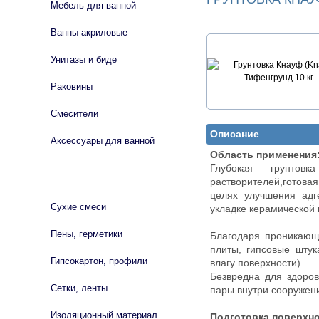
Мебель для ванной
Ванны акриловые
Унитазы и биде
Раковины
Смесители
Описание
Аксессуары для ванной
Область применения
Глубокая грунтов
СТРОЙМАТЕРИАЛЫ
растворителей,готов
целях улучшения адг
Сухие смеси
укладке керамической 
Пены, герметики
Благодаря проникающ
плиты, гипсовые шту
Гипсокартон, профили
влагу поверхности).
Безвредна для здоров
Сетки, ленты
пары внутри сооружени
Изоляционный материал
Подготовка поверхно