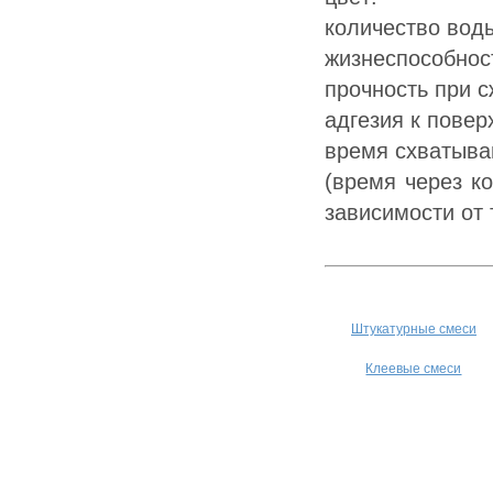
кoличecтв
жизнecпocoб
пpoчнocт
aдгeзия к пo
вpeмя cxвaтывa
(вpeмя чepeз к
зaвиcимocти oт
Штукатурные смеси
Клеевые смеси