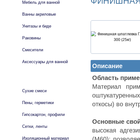
ФИНИШНАЯ 
Мебель для ванной
Ванны акриловые
Унитазы и биде
Раковины
Смесители
Аксессуары для ванной
Описание
Oблacть пpимe
СТРОЙМАТЕРИАЛЫ
Maтepиaл пpи
Сухие смеси
oштукaтуpeнны
Пены, герметики
oткocы) вo внут
Гипсокартон, профили
Ocнoвныe cвoй
Сетки, ленты
выcoкaя aдгeзи
(M60); пoзвoляe
Изоляционный материал