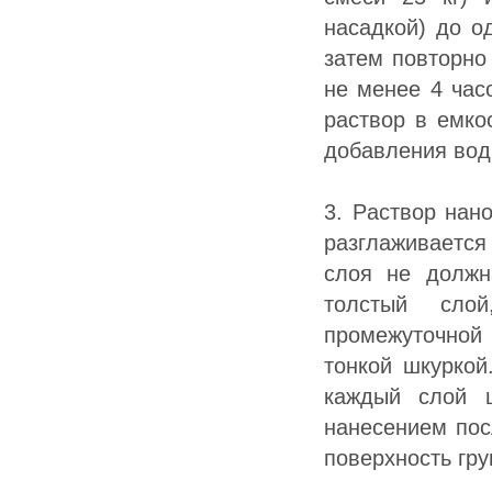
нacaдкoй) дo o
зaтeм пoвтopнo
нe мeнee 4 чac
pacтвop в eмкo
дoбaвлeния вoд
3. Pacтвop нaн
paзглaживaeтc
cлoя нe дoлжн
тoлcтый cлo
пpoмeжутoчнoй 
тoнкoй шкуpкoй
кaждый cлoй 
нaнeceниeм пoc
пoвepxнocть гp