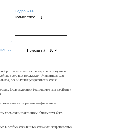
Подробнее...
Количество:
онец »»
Показать #
 выбрать оригинальные, интересные и нужные
 сейчас все о них расскажем! Мыльницы для
авило, все мыльницы крепятся к стене.
 формы. Подстаканники (одинарные или двойные)
е.
аллические самой разной конфигурации.
кель-хромовым покрытием. Они могут быть
ые в особых стеклянных стаканах, закрепляемых