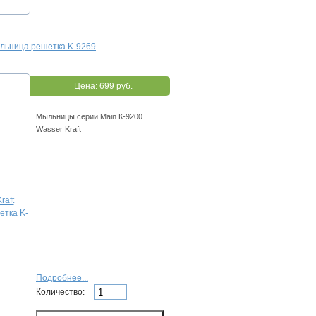
ыльница решетка K-9269
Цена:
699 руб.
Мыльницы серии Main К-9200
Wasser Kraft
Подробнее...
Количество: