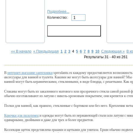
Подробнее...
Количество:
«« В начало
« Предыдущая
1
2
3
4
5
6
7
8
9
10
Следующая »
В к
Результаты 31 - 40 из 261
В
интернет-магазине сантехники
speculantu.ru каждому предоставляется возможность
аксессуары для ванной и туалета. Какими же могут быть аксессуары для ванной? Мы
ванной могут быть керамическими, стеклянными, в виде блюдца, с решетками. Как пр
Стаканы могут быть из закаленного матового или прозрачного стекла самой разной
обычно изготавливают из латуни с никель-хромовым покрытием; они крепятся к стен
Полки для ванной, как правило, стеклянные с бортиком или без него. Крепления мет
Крючки для полотенец
и одежды могут быть из нержавеющей стали или латуни с ни
одинарными, двойными и даже для трех и более предметов.
Коллекция щеток представлена ершами и щетками для унитаза. Ерши обычно подвесн