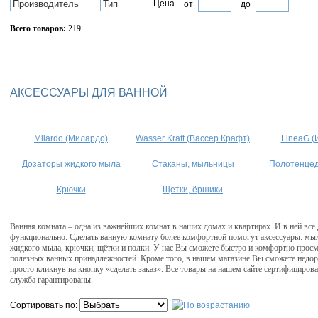
Производитель
Тип
Цена
от
до
Всего товаров:
219
Сбросить фильтр
АКСЕССУАРЫ ДЛЯ ВАННОЙ
Milardo (Милардо)
Wasser Kraft (Вассер Крафт)
LineaG (
Дозаторы жидкого мыла
Стаканы, мыльницы
Полотенце
Крючки
Щетки, ёршики
Ванная комната – одна из важнейших комнат в наших домах и квартирах. И в ней всё
функционально. Сделать ванную комнату более комфортной помогут аксессуары: мыл
жидкого мыла, крючки, щётки и полки. У нас Вы сможете быстро и комфортно прос
полезных ванных принадлежностей. Кроме того, в нашем магазине Вы сможете недор
просто кликнув на кнопку «сделать заказ». Все товары на нашем сайте сертифицирова
служба гарантированы.
Сортировать по: