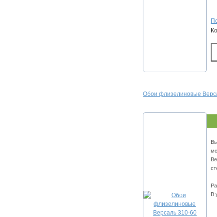
По
К
Обои флизелиновые Верса
Вы
ме
Ве
ст
Ра
В 