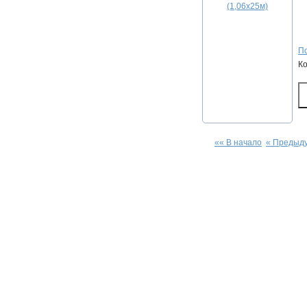
По
К
«« В начало
« Предыд