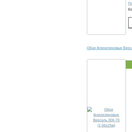
По
К
Обои флизелиновые Верса